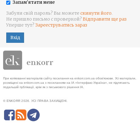
Запам'ятати мене
Забули свій пароль? Вы можете
скинути його
.
Не пришло письмо с проверкой?
Відправити ще раз
Уперше тут?
Зарееструватись зараз
Вхід
При копіюванні матеріалів сайту посилання на enkorr.com.ua обов'язкове. Усі матеріали,
розміщені на enkorr.com.ua з посиланням на ІА «Інтерфакс-Україна», не підлягають
подальшій публікації, крім як з письмового рішення ІА.
© ENKORR 2026. УСІ ПРАВА ЗАХИЩЕНІ.