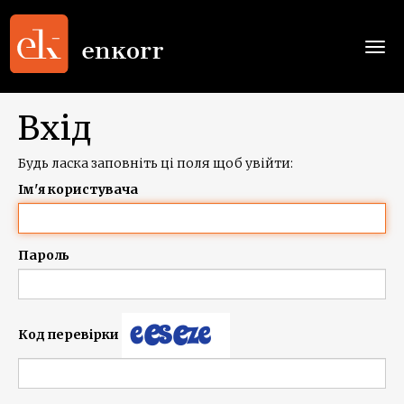
Togg
navi
Вхід
Будь ласка заповніть ці поля щоб увійти:
Ім'я користувача
Пароль
Код перевірки