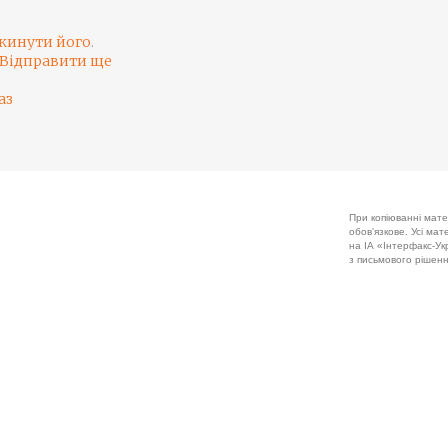
кинути його
.
Відправити ще
аз
При копіюванні мате
обов'язкове. Усі ма
на ІА «Інтерфакс-Укр
з письмового рішенн