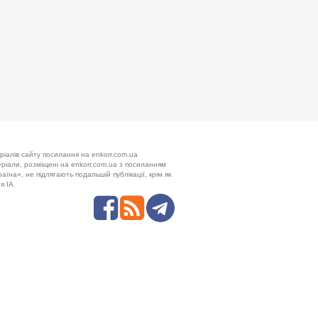
ріалів сайту посилання на enkorr.com.ua
теріали, розміщені на enkorr.com.ua з посиланням
аїна», не підлягають подальшій публікації, крім як
я ІА.