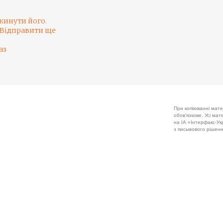
кинути його
.
Відправити ще
аз
При копіюванні мате
обов'язкове. Усі ма
на ІА «Інтерфакс-Укр
з письмового рішенн