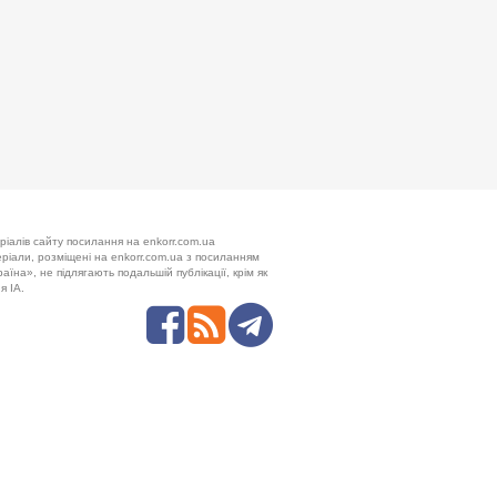
ріалів сайту посилання на enkorr.com.ua
теріали, розміщені на enkorr.com.ua з посиланням
аїна», не підлягають подальшій публікації, крім як
я ІА.