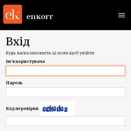
Togg
navi
Вхід
Будь ласка заповніть ці поля щоб увійти:
Ім'я користувача
Пароль
Код перевірки