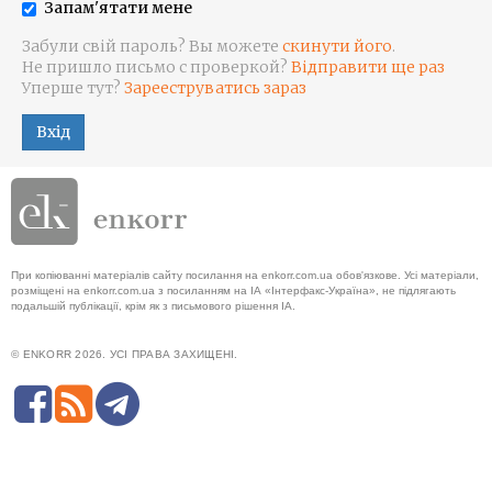
Запам'ятати мене
Забули свій пароль? Вы можете
скинути його
.
Не пришло письмо с проверкой?
Відправити ще раз
Уперше тут?
Зарееструватись зараз
Вхід
При копіюванні матеріалів сайту посилання на enkorr.com.ua обов'язкове. Усі матеріали,
розміщені на enkorr.com.ua з посиланням на ІА «Інтерфакс-Україна», не підлягають
подальшій публікації, крім як з письмового рішення ІА.
© ENKORR 2026. УСІ ПРАВА ЗАХИЩЕНІ.