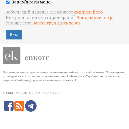
Запам'ятати мене
Забули свій пароль? Вы можете
скинути його
.
Не пришло письмо с проверкой?
Відправити ще раз
Уперше тут?
Зарееструватись зараз
Вхід
При копіюванні матеріалів сайту посилання на enkorr.com.ua обов'язкове. Усі матеріали,
розміщені на enkorr.com.ua з посиланням на ІА «Інтерфакс-Україна», не підлягають
подальшій публікації, крім як з письмового рішення ІА.
© ENKORR 2026. УСІ ПРАВА ЗАХИЩЕНІ.