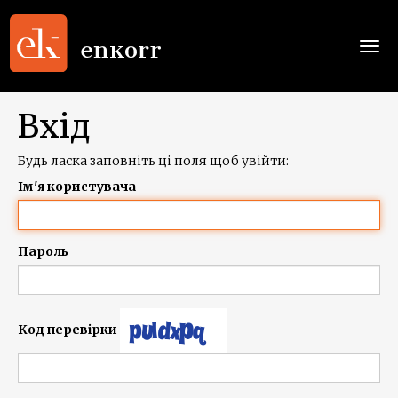
Togg
navi
Вхід
Будь ласка заповніть ці поля щоб увійти:
Ім'я користувача
Пароль
Код перевірки