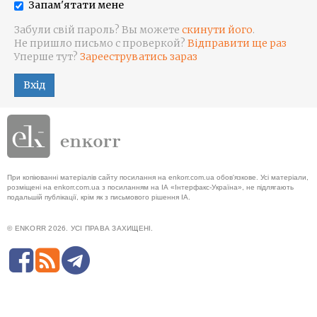
Запам'ятати мене
Забули свій пароль? Вы можете
скинути його
.
Не пришло письмо с проверкой?
Відправити ще раз
Уперше тут?
Зарееструватись зараз
Вхід
При копіюванні матеріалів сайту посилання на enkorr.com.ua обов'язкове. Усі матеріали,
розміщені на enkorr.com.ua з посиланням на ІА «Інтерфакс-Україна», не підлягають
подальшій публікації, крім як з письмового рішення ІА.
© ENKORR 2026. УСІ ПРАВА ЗАХИЩЕНІ.