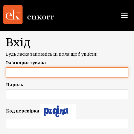
Togg
navi
Вхід
Будь ласка заповніть ці поля щоб увійти:
Ім'я користувача
Пароль
Код перевірки