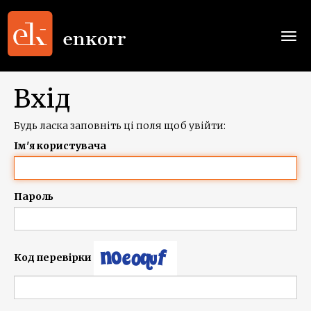
Togg
navi
Вхід
Будь ласка заповніть ці поля щоб увійти:
Ім'я користувача
Пароль
Код перевірки