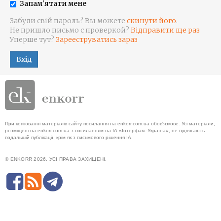
Запам'ятати мене
Забули свій пароль? Вы можете
скинути його
.
Не пришло письмо с проверкой?
Відправити ще раз
Уперше тут?
Зарееструватись зараз
Вхід
При копіюванні матеріалів сайту посилання на enkorr.com.ua обов'язкове. Усі матеріали,
розміщені на enkorr.com.ua з посиланням на ІА «Інтерфакс-Україна», не підлягають
подальшій публікації, крім як з письмового рішення ІА.
© ENKORR 2026. УСІ ПРАВА ЗАХИЩЕНІ.