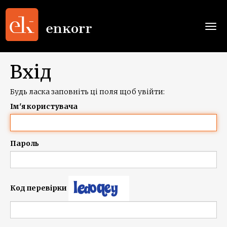
Togg
navi
Вхід
Будь ласка заповніть ці поля щоб увійти:
Ім'я користувача
Пароль
Код перевірки