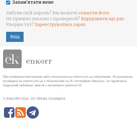
Запам'ятати мене
Забули свій пароль? Вы можете
скинути його
.
Не пришло письмо с проверкой?
Відправити ще раз
Уперше тут?
Зарееструватись зараз
Вхід
При копіюванні матеріалів сайту посилання на enkorr.com.ua обов'язкове. Усі матеріали,
розміщені на enkorr.com.ua з посиланням на ІА «Інтерфакс-Україна», не підлягають
подальшій публікації, крім як з письмового рішення ІА.
© ENKORR 2026. УСІ ПРАВА ЗАХИЩЕНІ.