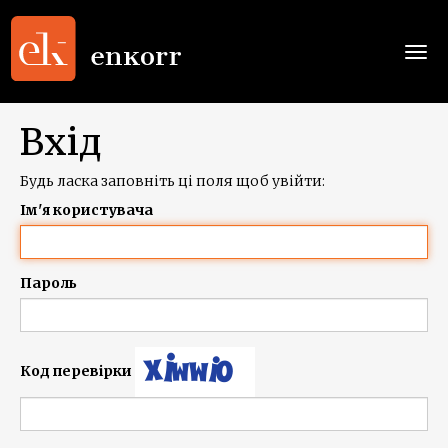
Togg
navi
Вхід
Будь ласка заповніть ці поля щоб увійти:
Ім'я користувача
Пароль
Код перевірки