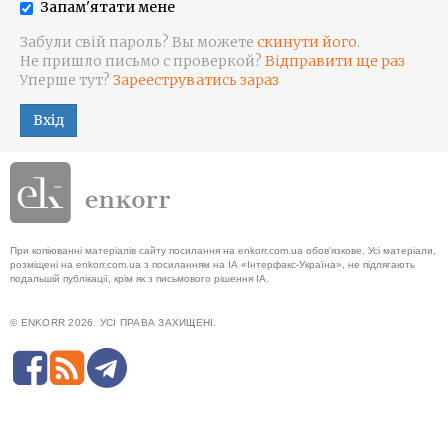
Запам'ятати мене
Забули свій пароль? Вы можете
скинути його
.
Не пришло письмо с проверкой?
Відправити ще раз
Уперше тут?
Зарееструватись зараз
Вхід
При копіюванні матеріалів сайту посилання на enkorr.com.ua обов'язкове. Усі матеріали,
розміщені на enkorr.com.ua з посиланням на ІА «Інтерфакс-Україна», не підлягають
подальшій публікації, крім як з письмового рішення ІА.
© ENKORR 2026. УСІ ПРАВА ЗАХИЩЕНІ.