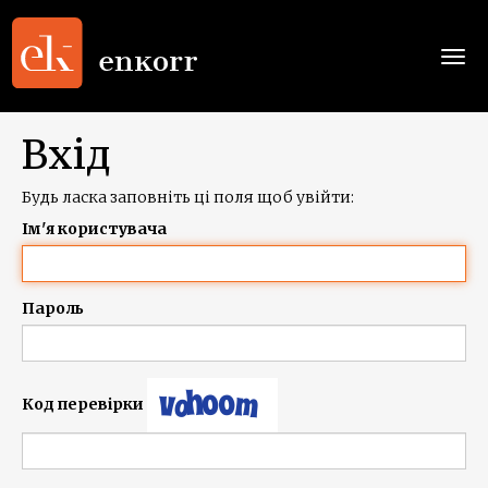
Togg
navi
Вхід
Будь ласка заповніть ці поля щоб увійти:
Ім'я користувача
Пароль
Код перевірки