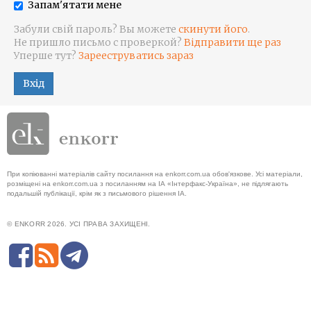
Запам'ятати мене
Забули свій пароль? Вы можете
скинути його
.
Не пришло письмо с проверкой?
Відправити ще раз
Уперше тут?
Зарееструватись зараз
Вхід
При копіюванні матеріалів сайту посилання на enkorr.com.ua обов'язкове. Усі матеріали,
розміщені на enkorr.com.ua з посиланням на ІА «Інтерфакс-Україна», не підлягають
подальшій публікації, крім як з письмового рішення ІА.
© ENKORR 2026. УСІ ПРАВА ЗАХИЩЕНІ.