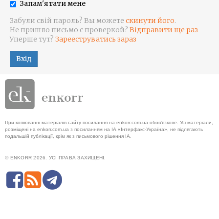
Запам'ятати мене
Забули свій пароль? Вы можете
скинути його
.
Не пришло письмо с проверкой?
Відправити ще раз
Уперше тут?
Зарееструватись зараз
Вхід
При копіюванні матеріалів сайту посилання на enkorr.com.ua обов'язкове. Усі матеріали,
розміщені на enkorr.com.ua з посиланням на ІА «Інтерфакс-Україна», не підлягають
подальшій публікації, крім як з письмового рішення ІА.
© ENKORR 2026. УСІ ПРАВА ЗАХИЩЕНІ.