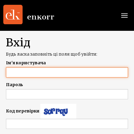
Togg
navi
Вхід
Будь ласка заповніть ці поля щоб увійти:
Ім'я користувача
Пароль
Код перевірки