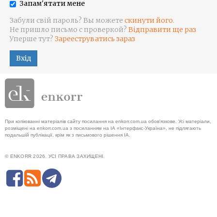
Запам'ятати мене
Забули свій пароль? Вы можете
скинути його
.
Не пришло письмо с проверкой?
Відправити ще раз
Уперше тут?
Зарееструватись зараз
Вхід
При копіюванні матеріалів сайту посилання на enkorr.com.ua обов'язкове. Усі матеріали,
розміщені на enkorr.com.ua з посиланням на ІА «Інтерфакс-Україна», не підлягають
подальшій публікації, крім як з письмового рішення ІА.
© ENKORR 2026. УСІ ПРАВА ЗАХИЩЕНІ.