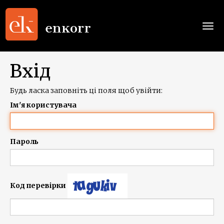
Togg
navi
Вхід
Будь ласка заповніть ці поля щоб увійти:
Ім'я користувача
Пароль
Код перевірки