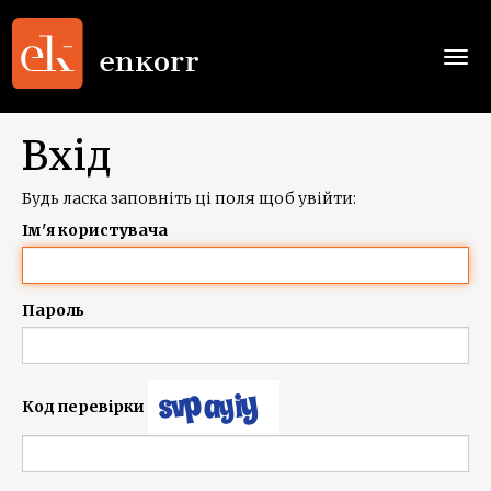
Togg
navi
Вхід
Будь ласка заповніть ці поля щоб увійти:
Ім'я користувача
Пароль
Код перевірки