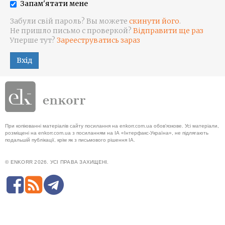
Запам'ятати мене
Забули свій пароль? Вы можете
скинути його
.
Не пришло письмо с проверкой?
Відправити ще раз
Уперше тут?
Зарееструватись зараз
Вхід
При копіюванні матеріалів сайту посилання на enkorr.com.ua обов'язкове. Усі матеріали,
розміщені на enkorr.com.ua з посиланням на ІА «Інтерфакс-Україна», не підлягають
подальшій публікації, крім як з письмового рішення ІА.
© ENKORR 2026. УСІ ПРАВА ЗАХИЩЕНІ.