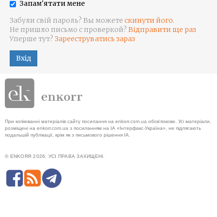
Запам'ятати мене
Забули свій пароль? Вы можете
скинути його
.
Не пришло письмо с проверкой?
Відправити ще раз
Уперше тут?
Зарееструватись зараз
Вхід
При копіюванні матеріалів сайту посилання на enkorr.com.ua обов'язкове. Усі матеріали,
розміщені на enkorr.com.ua з посиланням на ІА «Інтерфакс-Україна», не підлягають
подальшій публікації, крім як з письмового рішення ІА.
© ENKORR 2026. УСІ ПРАВА ЗАХИЩЕНІ.