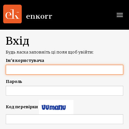
Togg
navi
Вхід
Будь ласка заповніть ці поля щоб увійти:
Ім'я користувача
Пароль
Код перевірки