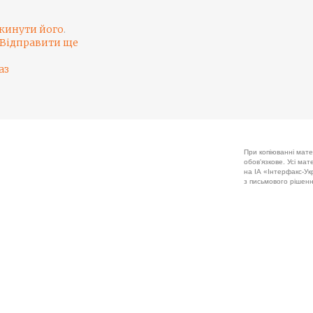
кинути його
.
Відправити ще
аз
При копіюванні мате
обов'язкове. Усі ма
на ІА «Інтерфакс-Укр
з письмового рішенн