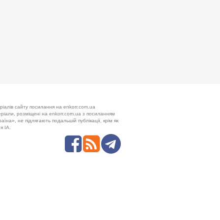
ріалів сайту посилання на enkorr.com.ua
теріали, розміщені на enkorr.com.ua з посиланням
аїна», не підлягають подальшій публікації, крім як
я ІА.