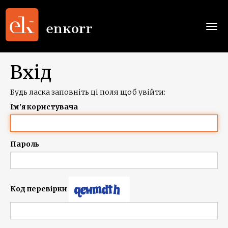
Togg
navi
Вхід
Будь ласка заповніть ці поля щоб увійти:
Ім'я користувача
Пароль
Код перевірки