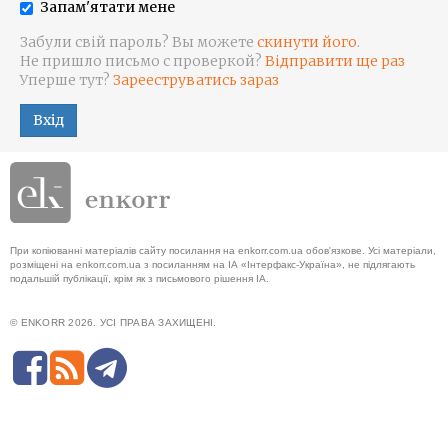
Запам'ятати мене
Забули свій пароль? Вы можете
скинути його
.
Не пришло письмо с проверкой?
Відправити ще раз
Уперше тут?
Зарееструватись зараз
Вхід
При копіюванні матеріалів сайту посилання на enkorr.com.ua обов'язкове. Усі матеріали,
розміщені на enkorr.com.ua з посиланням на ІА «Інтерфакс-Україна», не підлягають
подальшій публікації, крім як з письмового рішення ІА.
© ENKORR 2026. УСІ ПРАВА ЗАХИЩЕНІ.