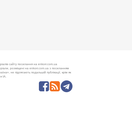
ріалів сайту посилання на enkorr.com.ua
теріали, розміщені на enkorr.com.ua з посиланням
аїна», не підлягають подальшій публікації, крім як
я ІА.