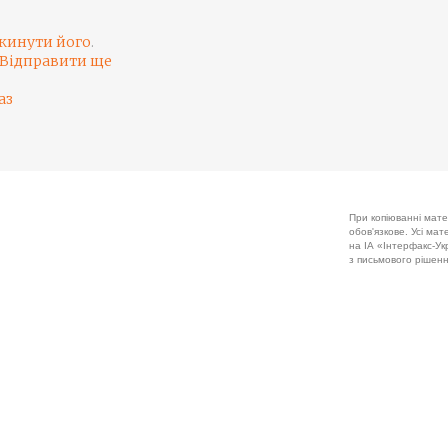
кинути його
.
Відправити ще
аз
При копіюванні мате
обов'язкове. Усі ма
на ІА «Інтерфакс-Укр
з письмового рішенн