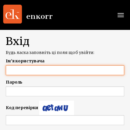
Togg
navi
Вхід
Будь ласка заповніть ці поля щоб увійти:
Ім'я користувача
Пароль
Код перевірки