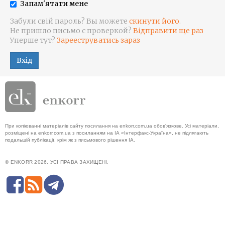
Запам'ятати мене
Забули свій пароль? Вы можете
скинути його
.
Не пришло письмо с проверкой?
Відправити ще раз
Уперше тут?
Зарееструватись зараз
Вхід
При копіюванні матеріалів сайту посилання на enkorr.com.ua обов'язкове. Усі матеріали,
розміщені на enkorr.com.ua з посиланням на ІА «Інтерфакс-Україна», не підлягають
подальшій публікації, крім як з письмового рішення ІА.
© ENKORR 2026. УСІ ПРАВА ЗАХИЩЕНІ.