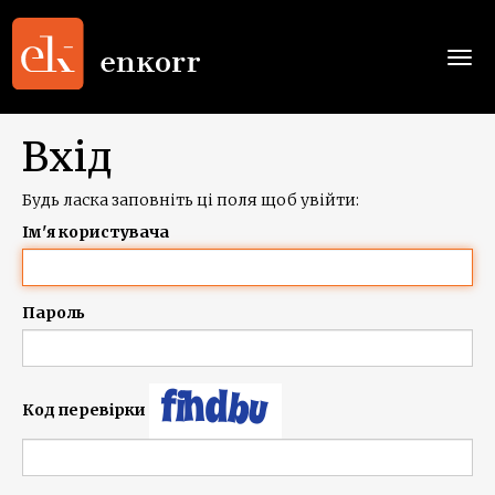
Togg
navi
Вхід
Будь ласка заповніть ці поля щоб увійти:
Ім'я користувача
Пароль
Код перевірки