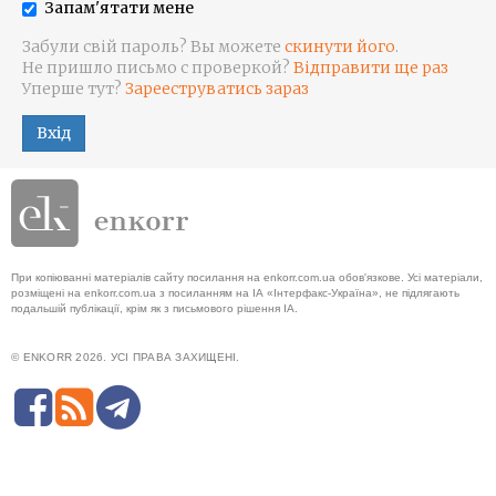
Запам'ятати мене
Забули свій пароль? Вы можете
скинути його
.
Не пришло письмо с проверкой?
Відправити ще раз
Уперше тут?
Зарееструватись зараз
Вхід
При копіюванні матеріалів сайту посилання на enkorr.com.ua обов'язкове. Усі матеріали,
розміщені на enkorr.com.ua з посиланням на ІА «Інтерфакс-Україна», не підлягають
подальшій публікації, крім як з письмового рішення ІА.
© ENKORR 2026. УСІ ПРАВА ЗАХИЩЕНІ.