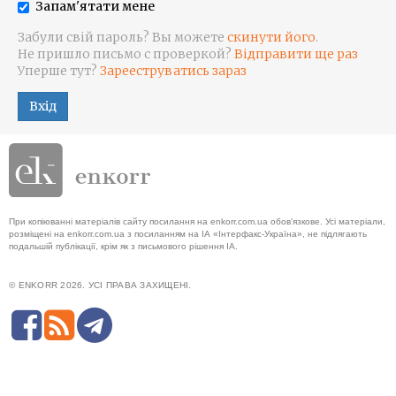
Запам'ятати мене
Забули свій пароль? Вы можете
скинути його
.
Не пришло письмо с проверкой?
Відправити ще раз
Уперше тут?
Зарееструватись зараз
Вхід
При копіюванні матеріалів сайту посилання на enkorr.com.ua обов'язкове. Усі матеріали,
розміщені на enkorr.com.ua з посиланням на ІА «Інтерфакс-Україна», не підлягають
подальшій публікації, крім як з письмового рішення ІА.
© ENKORR 2026. УСІ ПРАВА ЗАХИЩЕНІ.