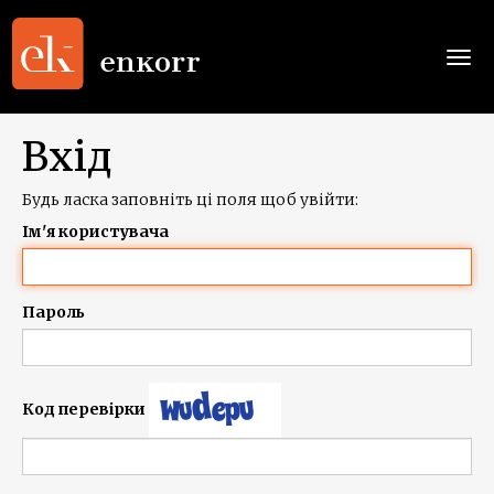
Togg
navi
Вхід
Будь ласка заповніть ці поля щоб увійти:
Ім'я користувача
Пароль
Код перевірки