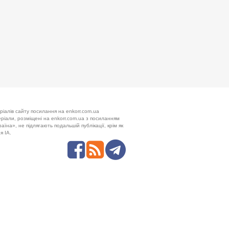
ріалів сайту посилання на enkorr.com.ua
теріали, розміщені на enkorr.com.ua з посиланням
аїна», не підлягають подальшій публікації, крім як
я ІА.