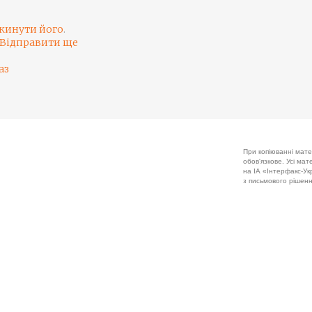
кинути його
.
Відправити ще
аз
При копіюванні мате
обов'язкове. Усі ма
на ІА «Інтерфакс-Укр
з письмового рішенн