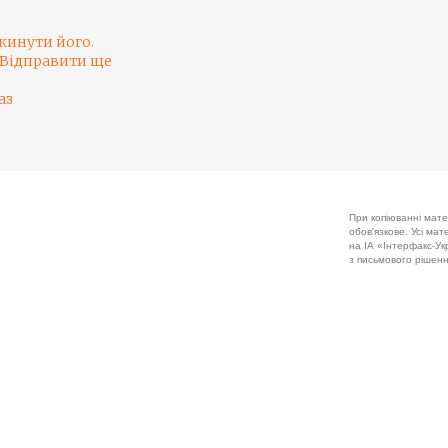
кинути його
.
Відправити ще
аз
При копіюванні мате
обов'язкове. Усі ма
на ІА «Інтерфакс-Укр
з письмового рішенн