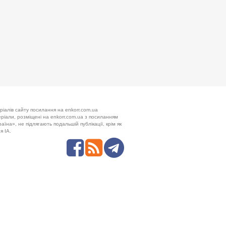
ріалів сайту посилання на enkorr.com.ua
теріали, розміщені на enkorr.com.ua з посиланням
аїна», не підлягають подальшій публікації, крім як
я ІА.