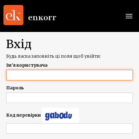
Togg
navi
Вхід
Будь ласка заповніть ці поля щоб увійти:
Ім'я користувача
Пароль
Код перевірки