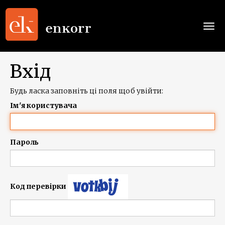
Togg
navi
Вхід
Будь ласка заповніть ці поля щоб увійти:
Ім'я користувача
Пароль
Код перевірки