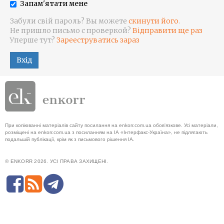
Запам'ятати мене
Забули свій пароль? Вы можете
скинути його
.
Не пришло письмо с проверкой?
Відправити ще раз
Уперше тут?
Зарееструватись зараз
Вхід
При копіюванні матеріалів сайту посилання на enkorr.com.ua обов'язкове. Усі матеріали,
розміщені на enkorr.com.ua з посиланням на ІА «Інтерфакс-Україна», не підлягають
подальшій публікації, крім як з письмового рішення ІА.
© ENKORR 2026. УСІ ПРАВА ЗАХИЩЕНІ.