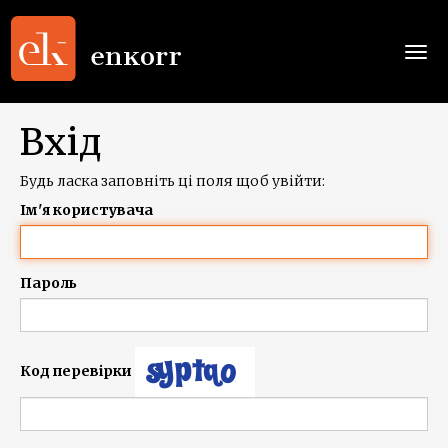
Togg
navi
Вхід
Будь ласка заповніть ці поля щоб увійти:
Ім'я користувача
Пароль
Код перевірки