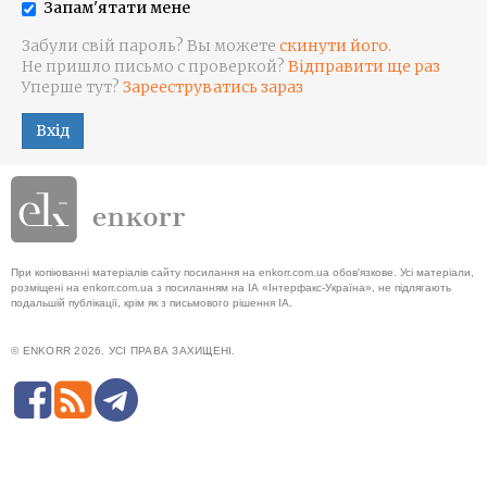
Запам'ятати мене
Забули свій пароль? Вы можете
скинути його
.
Не пришло письмо с проверкой?
Відправити ще раз
Уперше тут?
Зарееструватись зараз
Вхід
При копіюванні матеріалів сайту посилання на enkorr.com.ua обов'язкове. Усі матеріали,
розміщені на enkorr.com.ua з посиланням на ІА «Інтерфакс-Україна», не підлягають
подальшій публікації, крім як з письмового рішення ІА.
© ENKORR 2026. УСІ ПРАВА ЗАХИЩЕНІ.