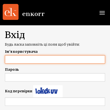
Togg
navi
Вхід
Будь ласка заповніть ці поля щоб увійти:
Ім'я користувача
Пароль
Код перевірки