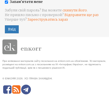
Запам'ятати мене
Забули свій пароль? Вы можете
скинути його
.
Не пришло письмо с проверкой?
Відправити ще раз
Уперше тут?
Зарееструватись зараз
Вхід
При копіюванні матеріалів сайту посилання на enkorr.com.ua обов'язкове. Усі матеріали,
розміщені на enkorr.com.ua з посиланням на ІА «Інтерфакс-Україна», не підлягають
подальшій публікації, крім як з письмового рішення ІА.
© ENKORR 2026. УСІ ПРАВА ЗАХИЩЕНІ.