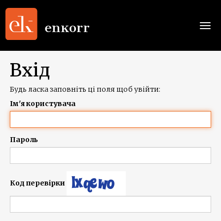
Togg
navi
Вхід
Будь ласка заповніть ці поля щоб увійти:
Ім'я користувача
Пароль
Код перевірки