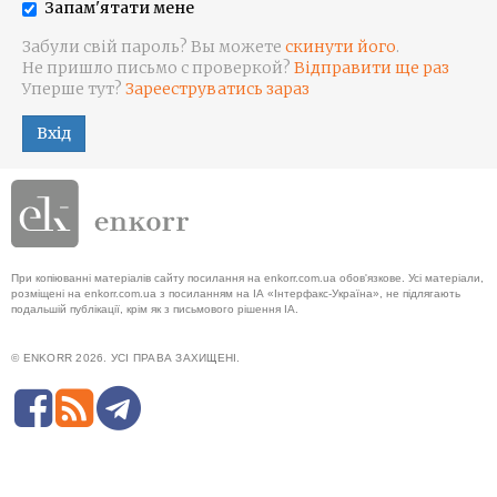
Запам'ятати мене
Забули свій пароль? Вы можете
скинути його
.
Не пришло письмо с проверкой?
Відправити ще раз
Уперше тут?
Зарееструватись зараз
Вхід
При копіюванні матеріалів сайту посилання на enkorr.com.ua обов'язкове. Усі матеріали,
розміщені на enkorr.com.ua з посиланням на ІА «Інтерфакс-Україна», не підлягають
подальшій публікації, крім як з письмового рішення ІА.
© ENKORR 2026. УСІ ПРАВА ЗАХИЩЕНІ.