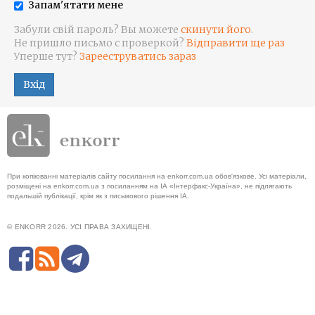
Запам'ятати мене
Забули свій пароль? Вы можете
скинути його
.
Не пришло письмо с проверкой?
Відправити ще раз
Уперше тут?
Зарееструватись зараз
Вхід
При копіюванні матеріалів сайту посилання на enkorr.com.ua обов'язкове. Усі матеріали,
розміщені на enkorr.com.ua з посиланням на ІА «Інтерфакс-Україна», не підлягають
подальшій публікації, крім як з письмового рішення ІА.
© ENKORR 2026. УСІ ПРАВА ЗАХИЩЕНІ.