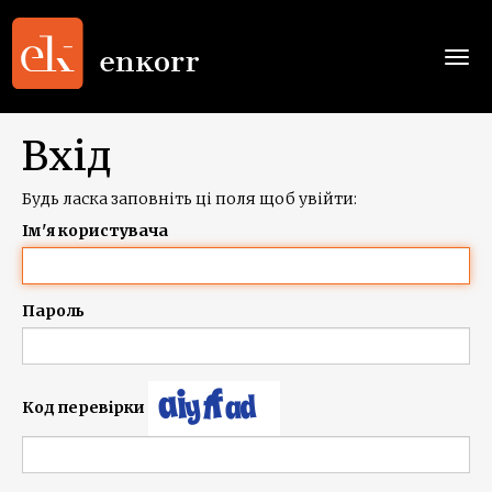
Togg
navi
Вхід
Будь ласка заповніть ці поля щоб увійти:
Ім'я користувача
Пароль
Код перевірки