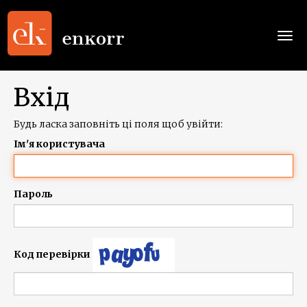
Togg
navi
Вхід
Будь ласка заповніть ці поля щоб увійти:
Ім'я користувача
Пароль
Код перевірки