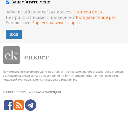
Запам'ятати мене
Забули свій пароль? Вы можете
скинути його
.
Не пришло письмо с проверкой?
Відправити ще раз
Уперше тут?
Зарееструватись зараз
Вхід
При копіюванні матеріалів сайту посилання на enkorr.com.ua обов'язкове. Усі матеріали,
розміщені на enkorr.com.ua з посиланням на ІА «Інтерфакс-Україна», не підлягають
подальшій публікації, крім як з письмового рішення ІА.
© ENKORR 2026. УСІ ПРАВА ЗАХИЩЕНІ.