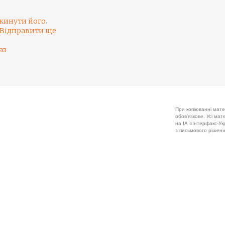
кинути його
.
Відправити ще
аз
При копіюванні мате
обов'язкове. Усі ма
на ІА «Інтерфакс-Укр
з письмового рішенн