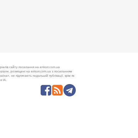
ріалів сайту посилання на enkorr.com.ua
теріали, розміщені на enkorr.com.ua з посиланням
аїна», не підлягають подальшій публікації, крім як
я ІА.