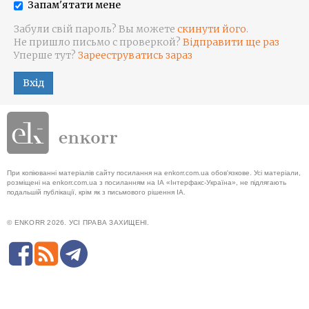
Запам'ятати мене
Забули свій пароль? Вы можете
скинути його
.
Не пришло письмо с проверкой?
Відправити ще раз
Уперше тут?
Зарееструватись зараз
Вхід
При копіюванні матеріалів сайту посилання на enkorr.com.ua обов'язкове. Усі матеріали,
розміщені на enkorr.com.ua з посиланням на ІА «Інтерфакс-Україна», не підлягають
подальшій публікації, крім як з письмового рішення ІА.
© ENKORR 2026. УСІ ПРАВА ЗАХИЩЕНІ.