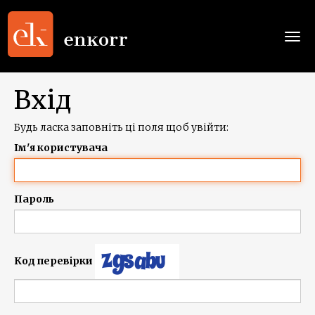
Togg
navi
Вхід
Будь ласка заповніть ці поля щоб увійти:
Ім'я користувача
Пароль
Код перевірки