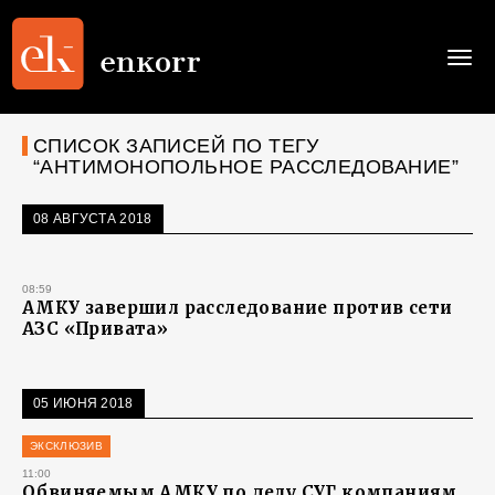
Togg
navi
СПИСОК ЗАПИСЕЙ ПО ТЕГУ
“АНТИМОНОПОЛЬНОЕ РАССЛЕДОВАНИЕ”
08 АВГУСТА 2018
08:59
АМКУ завершил расследование против сети
АЗС «Привата»
05 ИЮНЯ 2018
ЭКСКЛЮЗИВ
11:00
Обвиняемым АМКУ по делу СУГ компаниям