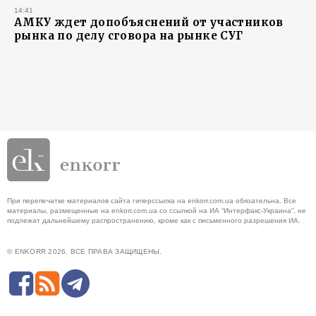
14:41
АМКУ ждет допобъяснений от участников
рынка по делу сговора на рынке СУГ
При перепечатке материалов сайта гиперссылка на enkorr.com.ua обязательна. Все
материалы, размещенные на enkorr.com.ua со ссылкой на ИА “Интерфакс-Украина”, не
подлежат дальнейшему распространению, кроме как с письменного разрешения ИА.
© ENKORR 2026. ВСЕ ПРАВА ЗАЩИЩЕНЫ.