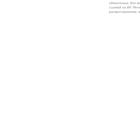
обязательна. Все м
ссылкой на ИА “Инт
распространению, к