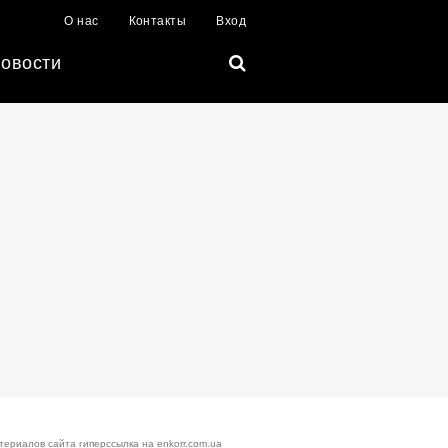
О нас
Контакты
Вход
овости
териалов сайта гиперссылка на enkorr.com.ua