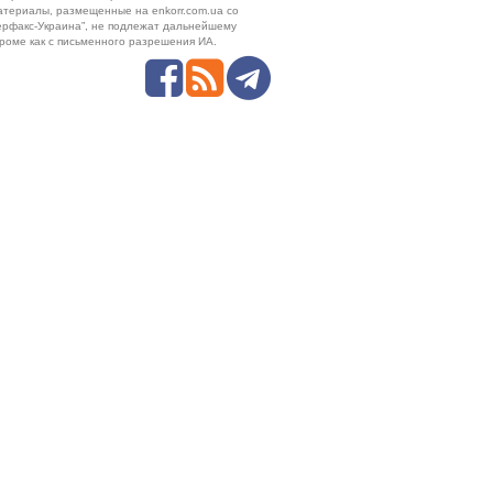
атериалы, размещенные на enkorr.com.ua со
ерфакс-Украина”, не подлежат дальнейшему
роме как с письменного разрешения ИА.