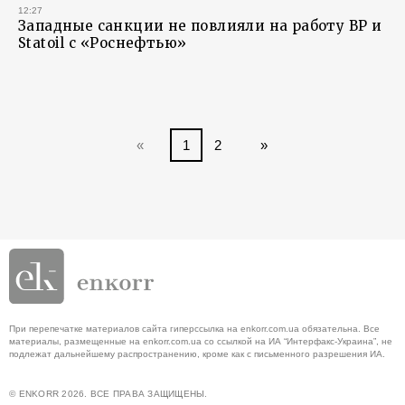
12:27
Западные санкции не повлияли на работу BP и
Statoil с «Роснефтью»
«
1
2
»
При перепечатке материалов сайта гиперссылка на enkorr.com.ua обязательна. Все
материалы, размещенные на enkorr.com.ua со ссылкой на ИА “Интерфакс-Украина”, не
подлежат дальнейшему распространению, кроме как с письменного разрешения ИА.
© ENKORR 2026. ВСЕ ПРАВА ЗАЩИЩЕНЫ.