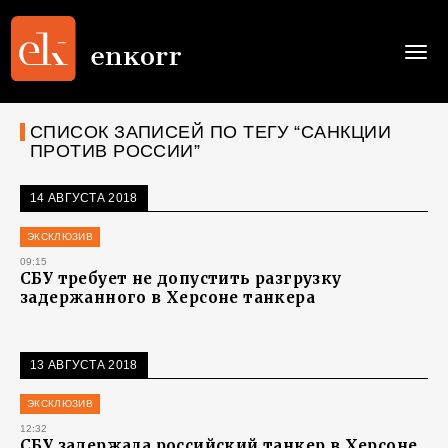
Togg
navi
СПИСОК ЗАПИСЕЙ ПО ТЕГУ “САНКЦИИ
ПРОТИВ РОССИИ”
14 АВГУСТА 2018
ЭКСКЛЮЗИВ
09:15
СБУ требует не допустить разгрузку
задержанного в Херсоне танкера
13 АВГУСТА 2018
ЭКСКЛЮЗИВ
12:32
СБУ задержала российский танкер в Херсоне