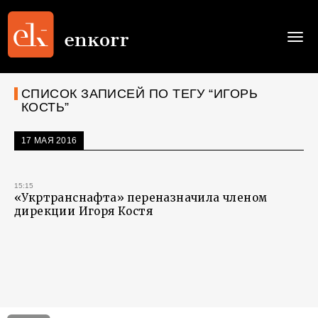
Togg
navi
СПИСОК ЗАПИСЕЙ ПО ТЕГУ “ИГОРЬ
КОСТЬ”
17 МАЯ 2016
15:15
«Укртранснафта» переназначила членом
дирекции Игоря Костя