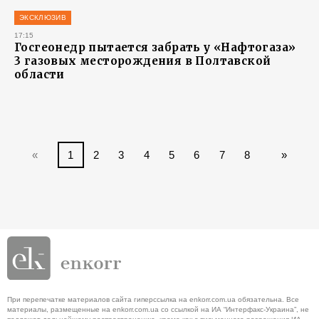
ЭКСКЛЮЗИВ
17:15
Госгеонедр пытается забрать у «Нафтогаза»
3 газовых месторождения в Полтавской
области
«
1
2
3
4
5
6
7
8
»
При перепечатке материалов сайта гиперссылка на enkorr.com.ua обязательна. Все
материалы, размещенные на enkorr.com.ua со ссылкой на ИА “Интерфакс-Украина”, не