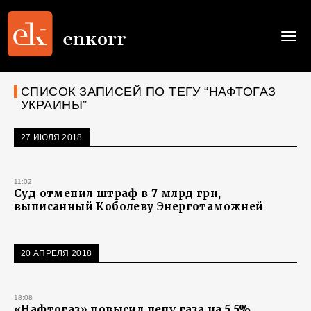
Togg
navi
СПИСОК ЗАПИСЕЙ ПО ТЕГУ “НАФТОГАЗ
УКРАИНЫ”
27 ИЮЛЯ 2018
11:02
Суд отменил штраф в 7 млрд грн,
выписанный Коболеву Энерготаможней
20 АПРЕЛЯ 2018
18:08
«Нафтогаз» повысил цену газа на 5,5%