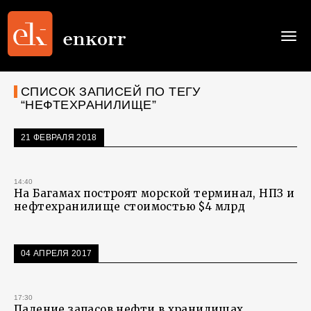
Togg
navi
СПИСОК ЗАПИСЕЙ ПО ТЕГУ
“НЕФТЕХРАНИЛИЩЕ”
21 ФЕВРАЛЯ 2018
14:40
На Багамах построят морской терминал, НПЗ и
нефтехранилище стоимостью $4 млрд
04 АПРЕЛЯ 2017
17:30
Падение запасов нефти в хранилищах