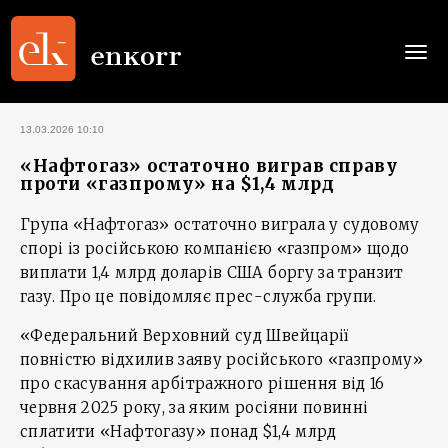
Togg
navi
13.03.2026 10:10
«Нафтогаз» остаточно виграв справу
проти «газпрому» на $1,4 млрд
Група «Нафтогаз» остаточно виграла у судовому
спорі із російською компанією «газпром» щодо
виплати 1,4 млрд доларів США боргу за транзит
газу. Про це повідомляє прес-служба групи.
«Федеральний Верховний суд Швейцарії
повністю відхилив заяву російського «газпрому»
про скасування арбітражного рішення від 16
червня 2025 року, за яким росіяни повинні
сплатити «Нафтогазу» понад $1,4 млрд