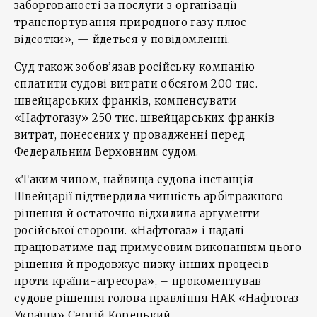
заборгованості за послуги з організації
транспортування природного газу плюс
відсотки», — йдеться у повідомленні.
Суд також зобов’язав російську компанію
сплатити судові витрати обсягом 200 тис.
швейцарських франків, компенсувати
«Нафтогазу» 250 тис. швейцарських франків
витрат, понесених у провадженні перед
Федеральним Верховним судом.
«Таким чином, найвища судова інстанція
Швейцарії підтвердила чинність арбітражного
рішення й остаточно відхилила аргументи
російської сторони. «Нафтогаз» і надалі
працюватиме над примусовим виконанням цього
рішення й продовжує низку інших процесів
проти країни-агресора», – прокоментував
судове рішення голова правління НАК «Нафтогаз
України» Сергій Корецький.