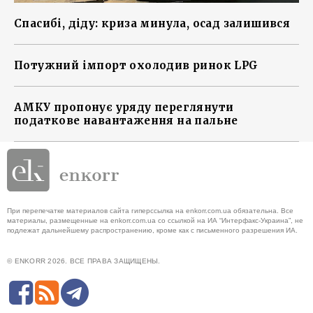
Спасибі, діду: криза минула, осад залишився
Потужний імпорт охолодив ринок LPG
АМКУ пропонує уряду переглянути
податкове навантаження на пальне
При перепечатке материалов сайта гиперссылка на enkorr.com.ua обязательна. Все
материалы, размещенные на enkorr.com.ua со ссылкой на ИА “Интерфакс-Украина”, не
подлежат дальнейшему распространению, кроме как с письменного разрешения ИА.
© ENKORR 2026. ВСЕ ПРАВА ЗАЩИЩЕНЫ.