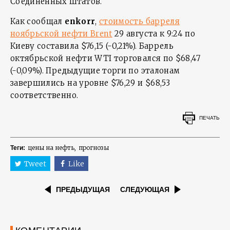
Соединенных Штатов.
Как сообщал
enkorr
,
стоимость барреля
ноябрьской нефти Brent
29 августа к 9:24 по
Киеву составила $76,15 (-0,21%). Баррель
октябрьской нефти WTI торговался по $68,47
(-0,09%). Предыдущие торги по эталонам
завершились на уровне $76,29 и $68,53
соответственно.
ПЕЧАТЬ
цены на нефть
прогнозы
Теги:
Tweet
Like
ПРЕДЫДУЩАЯ
СЛЕДУЮЩАЯ