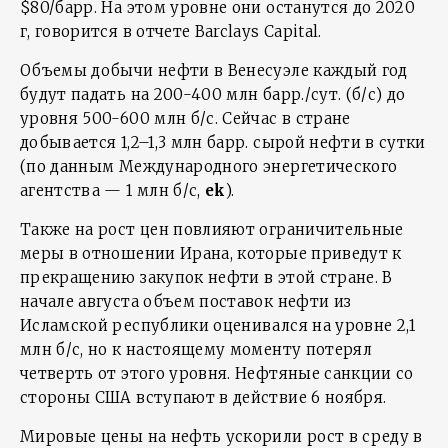
$80/барр. На этом уровне они останутся до 2020
г, говорится в отчете Barclays Capital.
Объемы добычи нефти в Венесуэле каждый год
будут падать на 200-400 млн барр./сут. (б/с) до
уровня 500-600 млн б/с. Сейчас в стране
добывается 1,2–1,3 млн барр. сырой нефти в сутки
(по данным Международного энергетического
агентства — 1 млн б/с,
ek
).
Также на рост цен повлияют ограничительные
меры в отношении Ирана, которые приведут к
прекращению закупок нефти в этой стране. В
начале августа объем поставок нефти из
Исламской республики оценивался на уровне 2,1
млн б/с, но к настоящему моменту потерял
четверть от этого уровня. Нефтяные санкции со
стороны США вступают в действие 6 ноября.
Мировые цены на нефть ускорили рост в среду в