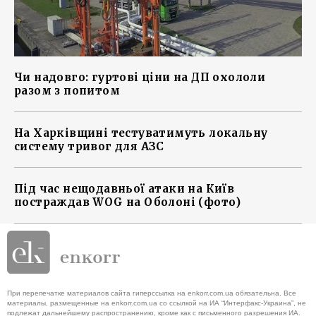
Чи надовго: гуртові ціни на ДП охололи
разом з попитом
На Харківщині тестуватимуть локальну
систему тривог для АЗС
Під час нещодавньої атаки на Київ
постраждав WOG на Оболоні (фото)
При перепечатке материалов сайта гиперссылка на enkorr.com.ua обязательна. Все
материалы, размещенные на enkorr.com.ua со ссылкой на ИА “Интерфакс-Украина”, не
подлежат дальнейшему распространению, кроме как с письменного разрешения ИА.