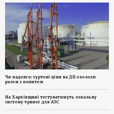
Чи надовго: гуртові ціни на ДП охололи
разом з попитом
На Харківщині тестуватимуть локальну
систему тривог для АЗС