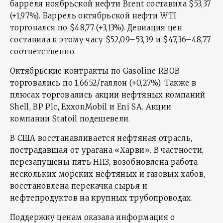
барреля ноябрьской нефти Brent составила $53,37
(+1,97%). Баррель октябрьской нефти WTI
торговался по $48,77 (+3,13%). Девиация цен
составила к этому часу $52,09–53,39 и $47,36–48,77
соответственно.
Октябрьские контракты по Gasoline RBOB
торговались по 1,6652/галлон (+0,27%). Также в
плюсах торговались акции нефтяных компаний
Shell, BP Plc, ExxonMobil и Eni SA. Акции
компании Statoil подешевели.
В США восстанавливается нефтяная отрасль,
пострадавшая от урагана «Харви». В частности,
перезапущены пять НПЗ, возобновлена работа
нескольких морских нефтяных и газовых хабов,
восстановлена перекачка сырья и
нефтепродуктов на крупных трубопроводах.
Поддержку ценам оказала информация о