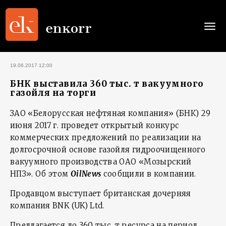
Togg
navi
19.06.2017 12:00
БНК выставила 360 тыс. т вакуумного
газойля на торги
ЗАО «Белорусская нефтяная компания» (БНК) 29
июня 2017 г. проведет открытый конкурс
коммерческих предложений по реализации на
долгосрочной основе газойля гидроочищенного
вакуумного производства ОАО «Мозырский
НПЗ». Об этом
OilNews
сообщили в компании.
Продавцом выступает британская дочерняя
компания BNK (UK) Ltd.
Предлагается до 360 тыс. т ресурса на период