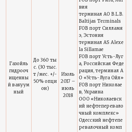
вия
терминал AO B.L.B.
Baltijas Terminals
FOB порт Силламя
э, Эстония
терминал AS Alexe
la Sillamae
FOB порт Усть-Луг
До 360 ты
Газойль
а, Российская Феде
с. (30 тыс.
гидрооч
рация, терминал А
т /мес. +/-
Июль
ищенны
О «Усть-Луга Ойл»
50% опци
2017 –
й вакуум
FOB порт Николае
он)
июль
ный
в, Украина
2018
ООО «Николаевск
ий нефтеперевало
чный комплекс»
Одесский нефтепе
ревалочный комп