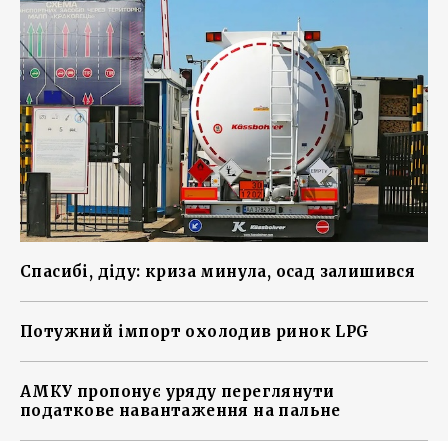
Спасибі, діду: криза минула, осад залишився
Потужний імпорт охолодив ринок LPG
АМКУ пропонує уряду переглянути
податкове навантаження на пальне