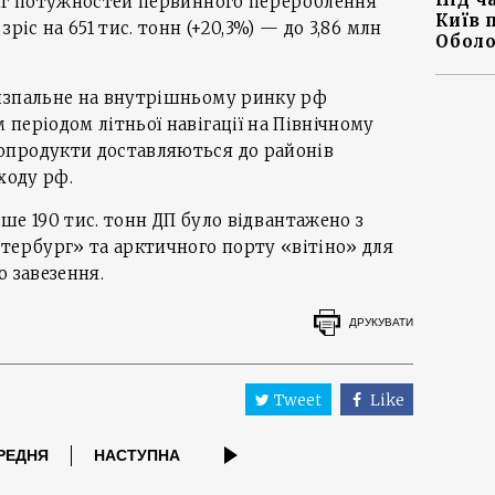
сяг потужностей первинного перероблення
Київ 
ріс на 651 тис. тонн (+20,3%) — до 3,86 млн
Оболо
изпальне на внутрішньому ринку рф
періодом літньої навігації на Північному
опродукти доставляються до районів
ходу рф.
ше 190 тис. тонн ДП було відвантажено з
тербург» та арктичного порту «вітіно» для
о завезення.
ДРУКУВАТИ
Tweet
Like
РЕДНЯ
НАСТУПНА