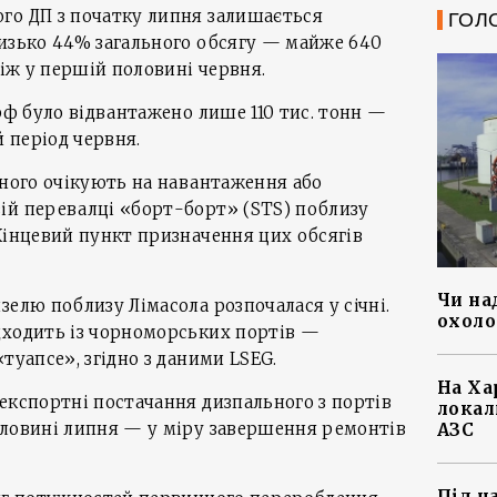
го ДП з початку липня залишається
ГОЛ
лизько 44% загального обсягу — майже 640
ніж у першій половині червня.
 рф було відвантажено лише 110 тис. тонн —
й період червня.
ьного очікують на навантаження або
ій перевалці «борт-борт» (STS) поблизу
Кінцевий пункт призначення цих обсягів
Чи на
зелю поблизу Лімасола розпочалася у січні.
охоло
дходить із чорноморських портів —
туапсе», згідно з даними LSEG.
На Ха
експортні постачання дизпального з портів
локал
оловині липня — у міру завершення ремонтів
АЗС
Під ч