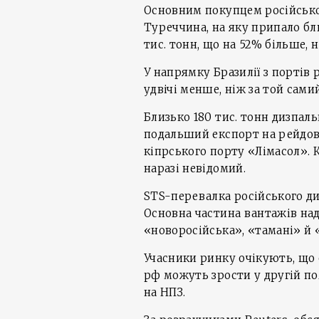
Основним покупцем російсько
Туреччина, на яку припало б
тис. тонн, що на 52% більше, 
У напрямку Бразилії з портів
удвічі менше, ніж за той сами
Близько 180 тис. тонн дизпал
подальший експорт на рейдов
кіпрського порту «Лімасол». 
наразі невідомий.
STS-перевалка російського ди
Основна частина вантажів на
«новоросійська», «тамані» й «
Учасники ринку очікують, що 
рф можуть зрости у другій п
на НПЗ.