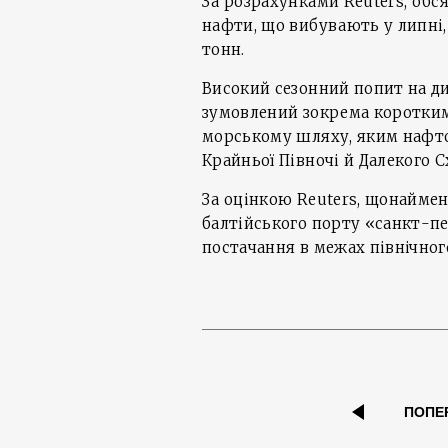
За розрахунками Reuters, об
нафти, що вибувають у липні, з
тонн.
Високий сезонний попит на д
зумовлений зокрема коротким 
морському шляху, яким нафт
Крайньої Півночі й Далекого С
За оцінкою Reuters, щонаймен
балтійського порту «санкт-пе
постачання в межах північног
ПОПЕ