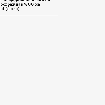
постраждав WOG на
ні (фото)