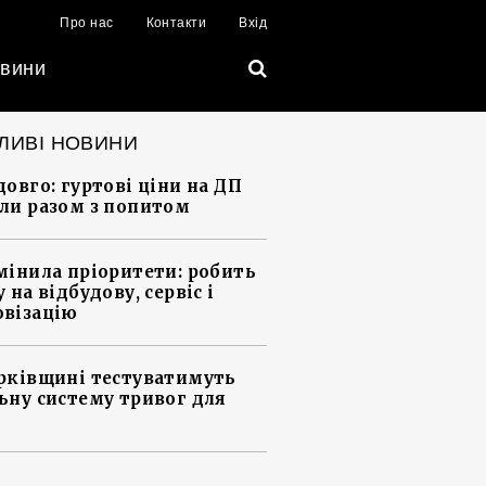
Про нас
Контакти
Вхід
вини
ЛИВІ НОВИНИ
довго: гуртові ціни на ДП
ли разом з попитом
мінила пріоритети: робить
 на відбудову, сервіс і
візацію
рківщині тестуватимуть
ьну систему тривог для