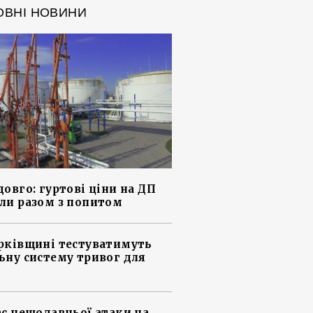
ОВНІ НОВИНИ
довго: гуртові ціни на ДП
ли разом з попитом
рківщині тестуватимуть
ьну систему тривог для
ас нещодавньої атаки на