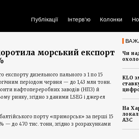
Публікації
Інтерв’ю
Колонки
Но
ВАЖ
скоротила морський експорт
Чи на
%
охоло
о експорту дизельного пального з 1 по 15
KLO з
огічним періодом червня — до 1,43 млн тонн.
ставку
онти нафтопереробних заводів (НПЗ) й
цифро
му ринку, згідно з даними LSEG і джерел
На Ха
локал
балтійського порту «приморськ» за перші 15
АЗС
% — до 470 тис. тонн, згідно з розрахунками