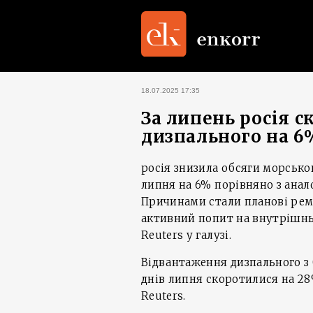
18.07.2025 17:35
За липень росія 
дизпального на 6
росія знизила обсяги морськог
липня на 6% порівняно з анал
Причинами стали планові рем
активний попит на внутрішньо
Reuters у галузі.
Відвантаження дизпального з 
днів липня скоротилися на 28
Reuters.