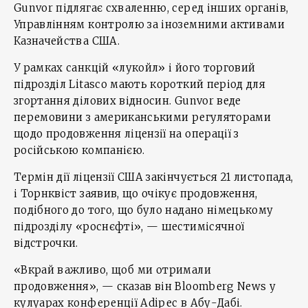
Gunvor підлягає схваленню, серед інших органів,
Управлінням контролю за іноземними активами
Казначейства США.
У рамках санкцій «лукойл» і його торговий
підрозділ Litasco мають короткий період для
згортання ділових відносин. Gunvor веде
перемовини з американськими регуляторами
щодо продовження ліцензії на операції з
російською компанією.
Термін дії ліцензії США закінчується 21 листопада,
і Торнквіст заявив, що очікує продовження,
подібного до того, що було надано німецькому
підрозділу «роснєфті», — шестимісячної
відстрочки.
«Вкрай важливо, щоб ми отримали
продовження», — сказав він Bloomberg News у
кулуарах конференції Adipec в Абу-Дабі.