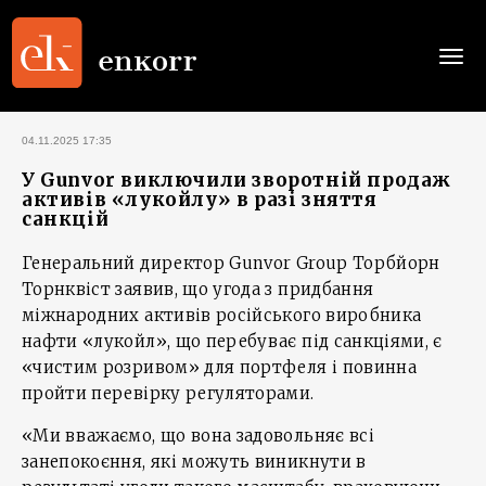
Togg
navi
04.11.2025 17:35
У Gunvor виключили зворотній продаж
активів «лукойлу» в разі зняття
санкцій
Генеральний директор Gunvor Group Торбйорн
Торнквіст заявив, що угода з придбання
міжнародних активів російського виробника
нафти «лукойл», що перебуває під санкціями, є
«чистим розривом» для портфеля і повинна
пройти перевірку регуляторами.
«Ми вважаємо, що вона задовольняє всі
занепокоєння, які можуть виникнути в