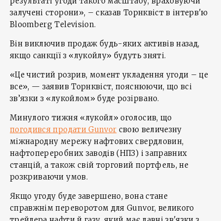
результаті угоди такого масштабу, враховуючи
залучені сторони», – сказав Торнквіст в інтерв'ю
Bloomberg Television.
Він виключив продаж будь-яких активів назад,
якщо санкції з «лукойлу» будуть зняті.
«Це чистий розрив, момент укладення угоди – це
все», — заявив Торнквіст, пояснюючи, що всі
зв’язки з «лукойлом» буде розірвано.
Минулого тижня «лукойл» оголосив, що
погодився продати Gunvor
свою величезну
міжнародну мережу нафтових свердловин,
нафтопереробних заводів (НПЗ) і заправних
станцій, а також свій торговий портфель, не
розкриваючи умов.
Якщо угоду буде завершено, вона стане
справжнім переворотом для Gunvor, великого
трейдера нафти й газу, який має давні зв'язки з