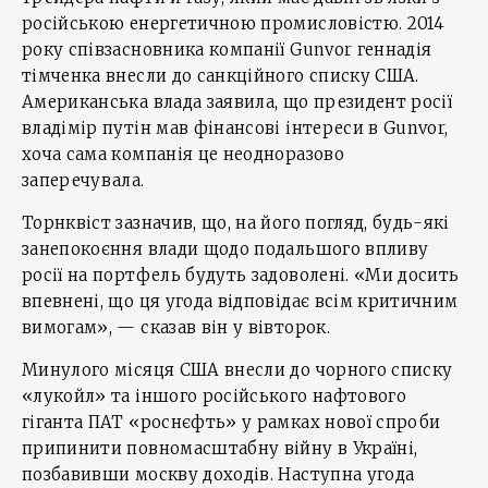
російською енергетичною промисловістю. 2014
року співзасновника компанії Gunvor геннадія
тімченка внесли до санкційного списку США.
Американська влада заявила, що президент росії
владімір путін мав фінансові інтереси в Gunvor,
хоча сама компанія це неодноразово
заперечувала.
Торнквіст зазначив, що, на його погляд, будь-які
занепокоєння влади щодо подальшого впливу
росії на портфель будуть задоволені. «Ми досить
впевнені, що ця угода відповідає всім критичним
вимогам», — сказав він у вівторок.
Минулого місяця США внесли до чорного списку
«лукойл» та іншого російського нафтового
гіганта ПАТ «роснєфть» у рамках нової спроби
припинити повномасштабну війну в Україні,
позбавивши москву доходів. Наступна угода