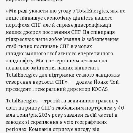
«Ми раді укласти цю угоду з TotalEnergies, яка не
лише підвищує економічну цінність нашого
портфеля СПГ, але й сприяє диверсифікації
наших джерел постачання СПГ. Ця співпраця
підкреслює наше зобов’язання із забезпечення
стабільних постачань СПГ в умовах
швидкозмінного глобального енергетичного
ландшафту. Ми з нетерпінням чекаємо на
подальше зміцнення наших відносин з
TotalEnergies для підтримки сталого ланцюжка
створення вартості СПГ», — додала Йонхе Чой,
президент і генеральний директор KOGAS.
TotalEnergies – третій за величиною гравець у
світі на ринку СПГ з глобальним портфелем у 40
млн тонн/рік 2024 року завдяки своїй частці в
заводах зі скраплення в усіх географічних
регіонах. Компанія отримує вигоду від