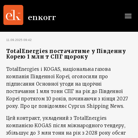
Togg
navi
11.09.2025 09:42
TotalEnergies постачатиме у Південну
Корею 1 млн т СПГ щороку
TotalEnergies і KOGAS, національна газова
компанія Південної Кореї, оголосили про
підписання Основної угоди на щорічні
постачання 1 млн тонн СПГ на рік до Південної
Кореї протягом 10 років, починаючи з кінця 2027
року. Про це повідомляє Cyprus Shipping News.
Цей контракт, укладений з TotalEnergies
компанією KOGAS після міжнародного тендеру,
збільшує до 3 млн тонн на рік з 2028 року обсяг