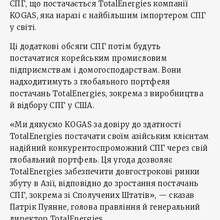
СПГ, що постачається TotalEnergies компанії
KOGAS, яка наразі є найбільшим імпортером СПГ
у світі.
Ці додаткові обсяги СПГ потім будуть
постачатися корейським промисловим
підприємствам і домогосподарствам. Вони
надходитимуть з глобального портфеля
постачань TotalEnergies, зокрема з виробництва
й відбору СПГ у США.
«Ми дякуємо KOGAS за довіру до здатності
TotalEnergies постачати своїм азійським клієнтам
надійний конкурентоспроможний СПГ через свій
глобальний портфель. Ця угода дозволяє
TotalEnergies забезпечити довгострокові ринки
збуту в Азії, відповідно до зростання постачань
СПГ, зокрема зі Сполучених Штатів», — сказав
Патрік Пуянне, голова правління й генеральний
директор TotalEnergies.