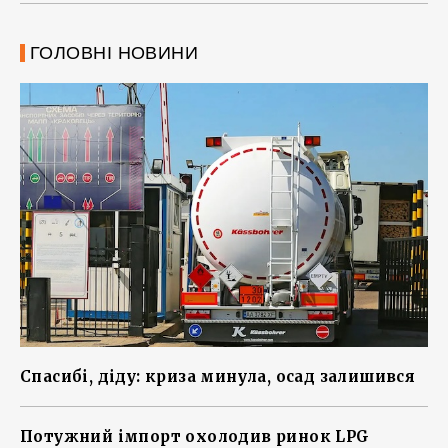
ГОЛОВНІ НОВИНИ
Спасибі, діду: криза минула, осад залишився
Потужний імпорт охолодив ринок LPG