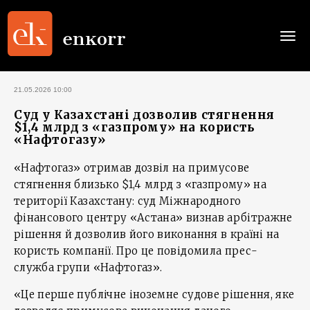
Togg
navi
21.05.2026 10:00
Суд у Казахстані дозволив стягнення
$1,4 млрд з «газпрому» на користь
«Нафтогазу»
«Нафтогаз» отримав дозвіл на примусове
стягнення близько $1,4 млрд з «газпрому» на
території Казахстану: суд Міжнародного
фінансового центру «Астана» визнав арбітражне
рішення й дозволив його виконання в країні на
користь компанії. Про це повідомила прес-
служба групи «Нафтогаз».
«Це перше публічне іноземне судове рішення, яке