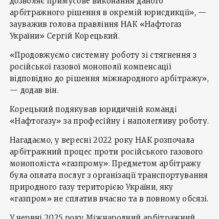
дозволяє примусове виконання даного
арбітражного рішення в окремій юрисдикції», —
зауважив голова правління НАК «Нафтогаз
України» Сергій Корецький.
«Продовжуємо системну роботу зі стягнення з
російської газової монополії компенсації
відповідно до рішення міжнародного арбітражу»,
— додав він.
Корецький подякував юридичній команді
«Нафтогазу» за професійну і наполегливу роботу.
Нагадаємо, у вересні 2022 року НАК розпочала
арбітражний процес проти російського газового
монополіста «газпрому». Предметом арбітражу
була оплата послуг з організації транспортування
природного газу територією України, яку
«газпром» не сплатив вчасно та в повному обсязі.
У червні 2025 року Міжнародний арбітражний