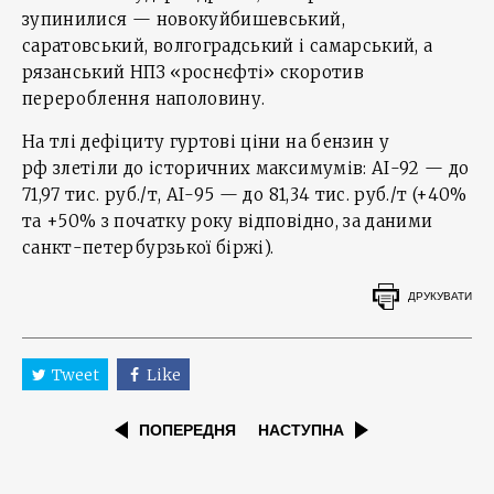
зупинилися — новокуйбишевський,
саратовський, волгоградський і самарський, а
рязанський НПЗ «роснєфті» скоротив
перероблення наполовину.
На тлі дефіциту гуртові ціни на бензин у
рф злетіли до історичних максимумів: АІ-92 — до
71,97 тис. руб./т, АІ-95 — до 81,34 тис. руб./т (+40%
та +50% з початку року відповідно, за даними
санкт-петербурзької біржі).
ДРУКУВАТИ
Tweet
Like
ПОПЕРЕДНЯ
НАСТУПНА