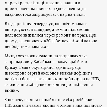
мережі росзалізниці: вагони з пальним
простоюють на шляхах, а доставлення до
владивостока затримується на два тижні.
Влада регіону стверджує, що влітку запаси
вичерпуються швидше, а темпи підвезення
пального знизилися через ремонт на трасі. При
цьому, запевняють, АЗС забезпечені мінімально
необхідними запасами.
Минулого тижня талони на заправках теж
запровадили у Забайкальському краї й т. о.
Криму. Глава окупаційної адміністрації
півострова сєргєй аксьонов визнав дефіцит і
пов’язав його зі зниженням виробництва на НПЗ,
закликавши місцевих «терпіти до закінчення
війни».
З початку серпня щонайменше сім російських
НПЗ зазнали ударів дронів, чотири з них повністю