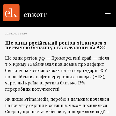
Togg
navi
20.08.2025 15:30
Ще один російський регіон зіткнувся з
нестачею бензину і ввів талони на АЗС
Ще один регіон рф — Приморський край — після
т.о. Криму і Забайкалля повідомив про дефіцит
бензину на автозаправках на тлі серії ударів ЗСУ
по російських нафтопереробних заводах (НПЗ),
через які країна втратила близько 13%
переробних потужностей.
Як пише PrimaMedia, перебої з пальним почалися
на початку серпня й останнім часом посилилися.
Спершу про нестачу бензину повідомляли водії з