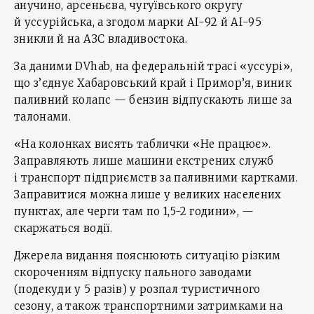
анучино, арсеньєва, чугуївського округу
й уссурійська, а згодом марки АІ-92 й АІ-95
зникли й на АЗС владивостока.
За даними DVhab, на федеральній трасі «уссурі»,
що з’єднує Хабаровський край і Примор’я, виник
паливний колапс — бензин відпускають лише за
талонами.
«На колонках висять таблички «Не працює».
Заправляють лише машини екстрених служб
і транспорт підприємств за паливними картками.
Заправитися можна лише у великих населених
пунктах, але черги там по 1,5-2 години», —
скаржаться водії.
Джерела видання пояснюють ситуацію різким
скороченням відпуску пального заводами
(подекуди у 5 разів) у розпал туристичного
сезону, а також транспортними затримками на