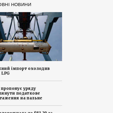
ОВНІ НОВИНИ
ний імпорт охолодив
 LPG
пропонує уряду
лянути податкове
таження на пальне