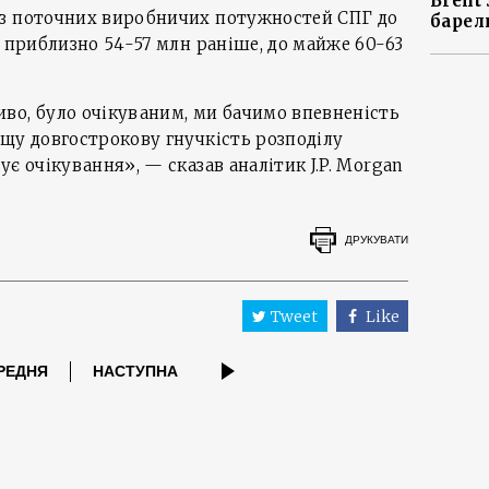
Brent
оз поточних виробничих потужностей CПГ до
барел
з приблизно 54-57 млн раніше, до майже 60-63
во, було очікуваним, ми бачимо впевненість
щу довгострокову гнучкість розподілу
є очікування», — сказав аналітик J.P. Morgan
ДРУКУВАТИ
Tweet
Like
РЕДНЯ
НАСТУПНА