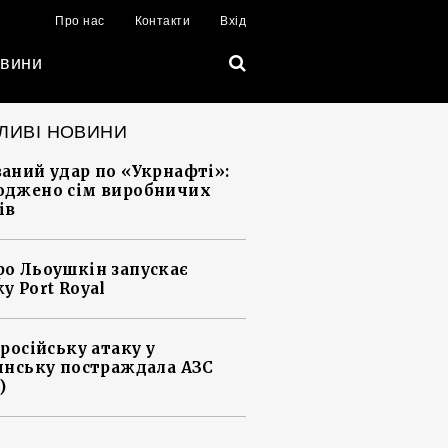
Про нас
Контакти
Вхід
вини
ЛИВІ НОВИНИ
аний удар по «Укрнафті»:
джено сім виробничих
ів
о Льоушкін запускає
у Port Royal
 російську атаку у
янську постраждала АЗС
)