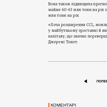
Вона також підвищила прогн
майже 60-63 млн тонн на рік 
млн тонн на рік
«Хоча розширення CCL, можли
у майбутньому зростанні й ви
капіталу, що значно перевершу
Джеремі Тонет.
ПОПЕ
КОМЕНТАРІ