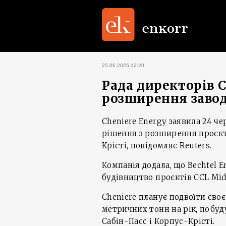
25.06.2025 12:20
Рада директорів 
розширення завод
Cheniere Energy заявила 24 ч
рішення з розширення проєкт
Крісті, повідомляє Reuters.
Компанія додала, що Bechtel
будівництво проєктів CCL Midsc
Cheniere планує подвоїти сво
метричних тонн на рік, побу
Сабін-Пасс і Корпус-Крісті.