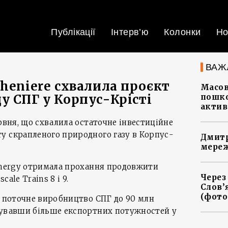
Публікації
Інтерв’ю
Колонки
Но
ВАЖ
Cheniere схвалила проєкт
Масов
у СПГ у Корпус-Крісті
пошко
актив
ервня, що схвалила остаточне інвестиційне
у скрапленого природного газу в Корпус-
Дмитр
мереж
 Energy отримала прохання продовжити
Через
ale Trains 8 і 9.
Слов’
(фото
є поточне виробництво СПГ до 90 млн
дувавши більше експортних потужностей у