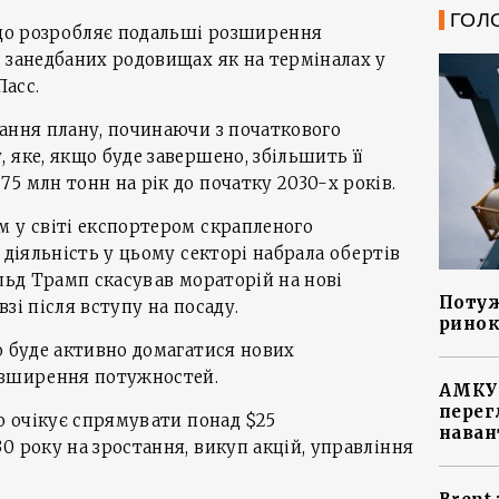
ГОЛ
 що розробляє подальші розширення
 занедбаних родовищах як на терміналах у
Пасс.
ання плану, починаючи з початкового
 яке, якщо буде завершено, збільшить її
5 млн тонн на рік до початку 2030-х років.
 у світі експортером скрапленого
 діяльність у цьому секторі набрала обертів
альд Трамп скасував мораторій на нові
Потуж
зі після вступу на посаду.
ринок
о буде активно домагатися нових
озширення потужностей.
АМКУ 
перег
що очікує спрямувати понад $25
наван
0 року на зростання, викуп акцій, управління