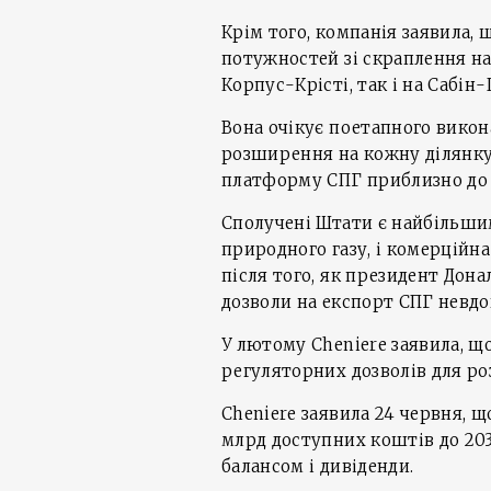
Крім того, компанія заявила,
потужностей зі скраплення на
Корпус-Крісті, так і на Сабін-
Вона очікує поетапного викон
розширення на кожну ділянку,
платформу СПГ приблизно до 7
Сполучені Штати є найбільшим
природного газу, і комерційна
після того, як президент Дон
дозволи на експорт СПГ невдов
У лютому Cheniere заявила, щ
регуляторних дозволів для р
Cheniere заявила 24 червня, 
млрд доступних коштів до 203
балансом і дивіденди.