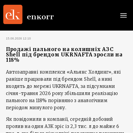
Togg
navi
15.06.2026 12:10
Продажі пального на колишніх АЗС
Shell під брендом UKRNAFTA зросли на
118%
Автозаправні комплекси «Альянс Холдинг», які
раніше працювали під брендом Shell, а нині
входять до мережі UKRNAFTA, за підсумками
січня-травня 2026 року збільшили реалізацію
пального на 118% порівняно з аналогічним
періодом минулого року.
Як повідомили в компанії, середній добовий
пролив на один АЗК зріс із 2,3 тис. л до майже 6