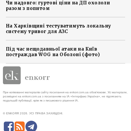
Чи надовго: гуртові ціни на ДП охололи
разом з попитом
На Харківщині тестуватимуть локальну
систему тривог для АЗС
Під час нещодавньої атаки на Київ
постраждав WOG на Оболоні (фото)
При копіюванні матеріалів сайту посилання на enkorr.com.ua обов'язкове. Усі матеріали,
розміщені на enkorr.com.ua з посиланням на ІА «Інтерфакс-Україна», не підлягають
подальшій публікації, крім як з письмового рішення ІА.
© ENKORR 2026. УСІ ПРАВА ЗАХИЩЕНІ.