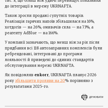
тис. л, що більш ніж удвічі перевищує показники
до інтеграції в мережу UKRNAFTA.
Також зросли продажі супутніх товарів.
Реалізація гарячих напоїв збільшилася на 16%,
хотдогів — на 26%, омивачів скла — на 73%, а
реагенту AdBlue — на 166%.
У компанії зазначають, що менш ніж за рік після
придбання всі 118 автозаправних комплексів були
ребрендовані, інтегровані до програми
лояльності й приведені до єдиних стандартів
обслуговування мережі UKRNAFTA.
Як повідомляв
enkorr
, UKRNAFTA планує 2026
року
збільшити проливи на 20
% порівняно з
результатами 2025-го.
ДРУКУВАТИ